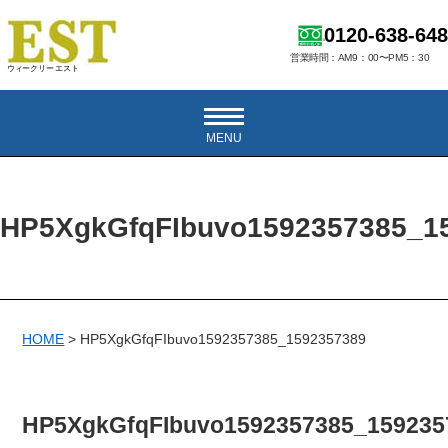
0120-638-648
営業時間：AM9：00〜PM5：30
ウィークリー エスト
MENU
HP5XgkGfqFIbuvo1592357385_1
HOME
>
HP5XgkGfqFIbuvo1592357385_1592357389
HP5XgkGfqFIbuvo1592357385_159235