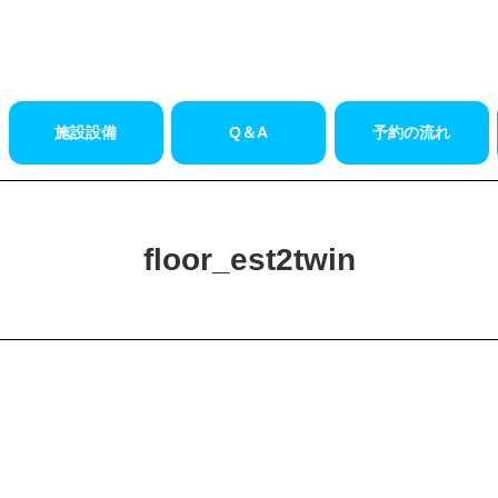
施設設備
Q＆A
予約の流れ
floor_est2twin